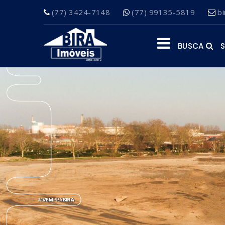
(77) 3424-7148
(77) 99135-5819
b
BUSCA