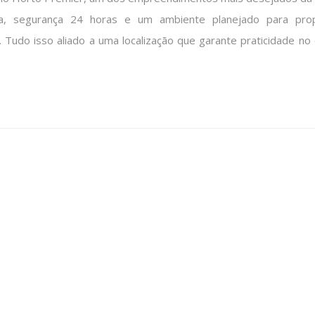
om qualidade, conforto e valorização!
ínio Horto Premier, um dos empreendimentos mais desejados da 
ta, segurança 24 horas e um ambiente planejado para prop
. Tudo isso aliado a uma localização que garante praticidade no d