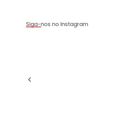
VENDA - TERRENOS URBANOS
Terreno comercial no Cond. Alphaville
Universidade
R$470.000,00
Venda
Siga-nos no Instagram