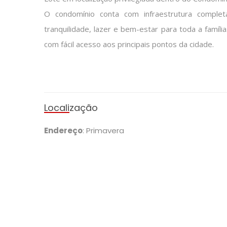
Área do terreno
368m²
Descrição
Excelente oportunidade para quem busca construir c
Lote em localização privilegiada dentro do Condom
O condomínio conta com infraestrutura comple
tranquilidade, lazer e bem-estar para toda a família
com fácil acesso aos principais pontos da cidade.